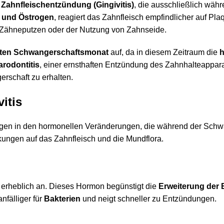
r
Zahnfleischentzündung (Gingivitis)
, die ausschließlich währ
 und Östrogen
, reagiert das Zahnfleisch empfindlicher auf Pla
 Zähneputzen oder der Nutzung von Zahnseide.
hten Schwangerschaftsmonat
auf, da in diesem Zeitraum die
arodontitis
, einer ernsthaften Entzündung des Zahnhalteapparate
rschaft zu erhalten.
itis
gen in den hormonellen Veränderungen, die während der Schwa
kungen auf das Zahnfleisch und die Mundflora.
 erheblich an. Dieses Hormon begünstigt die
Erweiterung der 
nfälliger für
Bakterien
und neigt schneller zu Entzündungen.