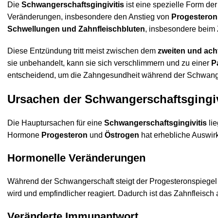
Die
Schwangerschaftsgingivitis
ist eine spezielle Form de
Veränderungen, insbesondere den Anstieg von
Progesteron
Schwellungen und Zahnfleischbluten
, insbesondere beim
Diese Entzündung tritt meist zwischen dem
zweiten und ac
sie unbehandelt, kann sie sich verschlimmern und zu einer
P
entscheidend, um die Zahngesundheit während der Schwange
Ursachen der Schwangerschaftsgingiv
Die Hauptursachen für eine
Schwangerschaftsgingivitis
lie
Hormone
Progesteron
und
Östrogen
hat erhebliche Auswir
Hormonelle Veränderungen
Während der Schwangerschaft steigt der Progesteronspiegel
wird und empfindlicher reagiert. Dadurch ist das Zahnfleisch a
Veränderte Immunantwort