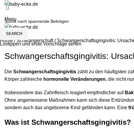
Menu
SEARCH
Home
/
Schwangerschaft
/
Schwangerschaftsgingivitis: Ursac
Lostippen und erste Vorschläge sehen
Schwangerschaftsgingivitis: Urs
Die
Schwangerschaftsgingivitis
zählt zu den häufigsten z
Körper zahlreiche
hormonelle Veränderungen
, die nicht 
Insbesondere das Zahnfleisch reagiert empfindlicher auf
Bak
Ohne angemessene Maßnahmen kann sich diese Entzündung 
sondern auch das ungeborene Kind gefährden kann. Eine
fr
Was ist Schwangerschaftsgingivitis?